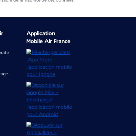
able de la fiabilité de ces données.
ir
Application
Mobile Air France
orate
yage