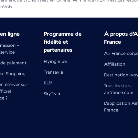
iennent de World Weather Online. Air France-KLM n'est pas respons
EnVols
en ligne
Programme de
À propos d'A
fidélité et
France
émission -
partenaires
 service
Air France corp
Flying Blue
de paiement
Affiliation
Transavia
nce Shopping
Destination-vo
KLM
 réserver sur
Tous les sites
fficiel
airfrance.com
SkyTeam
ce ?
L'application Air
France