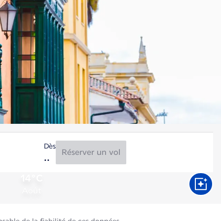
Dès
Réserver un vol
14°C
Août