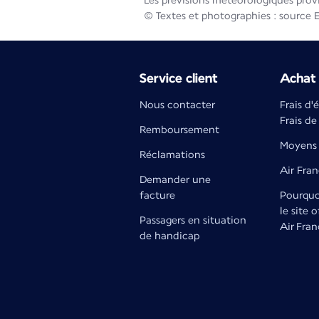
Les prévisions météorologiques prov
© Textes et photographies : source 
Service client
Achat 
Nous contacter
Frais d'
Frais de
Remboursement
Moyens 
Réclamations
Air Fra
Demander une
facture
Pourquoi
le site o
Passagers en situation
Air Fran
de handicap