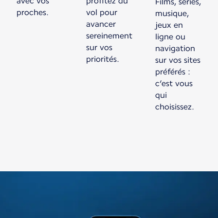
avec vos
profitez du
Films, séries,
proches.
vol pour
musique,
avancer
jeux en
sereinement
ligne ou
sur vos
navigation
priorités.
sur vos sites
préférés :
c’est vous
qui
choisissez.
Nouveau contenu disponible 1 sur 1