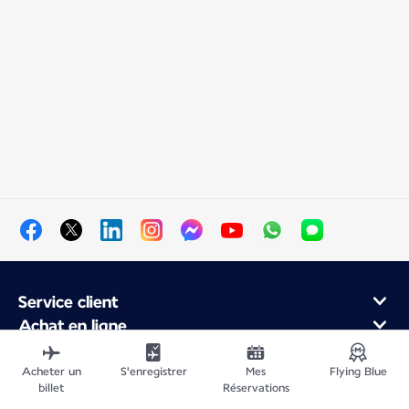
Service client
Achat en ligne
Programme de fidélité et partenaires
À propos d'Air France
Acheter un
S'enregistrer
Mes
Flying Blue
billet
Réservations
Application Mobile Air France