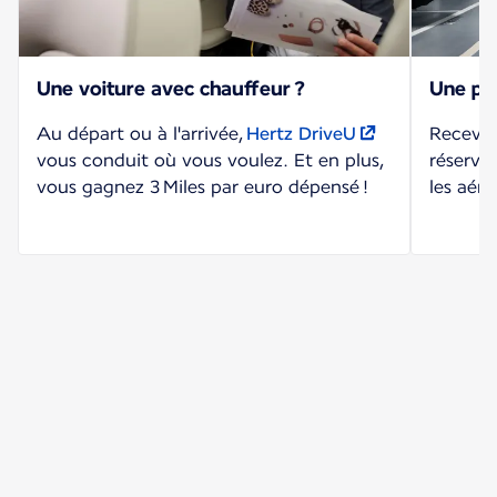
Une voiture avec chauffeur ?
Une pla
Au départ ou à l'arrivée,
Hertz DriveU
Recevez
vous conduit où vous voulez. Et en plus,
réserva
vous gagnez 3 Miles par euro dépensé !
les aér