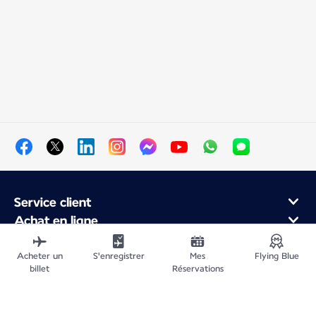
Service client
Achat en ligne
Programme de fidélité et partenaires
À propos d'Air France
Acheter un
S'enregistrer
Mes
Flying Blue
billet
Réservations
Application Mobile Air France
Vols au départ de
Vols vers la France