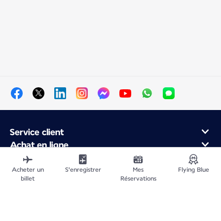
Service client
Achat en ligne
Programme de fidélité et partenaires
À propos d'Air France
Acheter un
S'enregistrer
Mes
Flying Blue
billet
Réservations
Application Mobile Air France
Vols au départ de
Vols vers la France