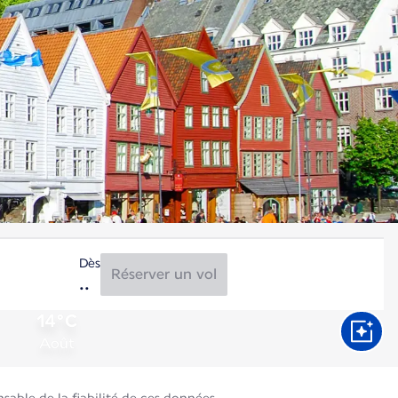
Dès
Réserver un vol
14°C
Août