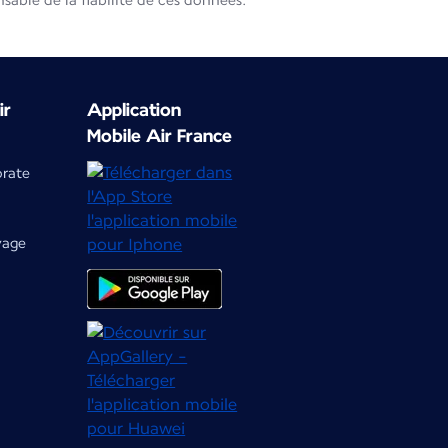
able de la fiabilité de ces données.
ir
Application
Mobile Air France
orate
yage