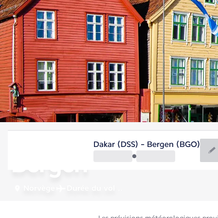
Norvège
Dakar (DSS) - Bergen (BGO)
Bergen
Norvège
Durée du vol