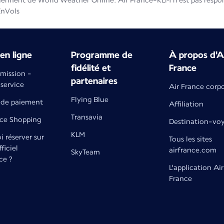
iennent de World Weather Online. Air France-KLM n'est pas respons
EnVols
en ligne
Programme de
À propos d'A
fidélité et
France
émission -
partenaires
 service
Air France corp
Flying Blue
de paiement
Affiliation
Transavia
nce Shopping
Destination-vo
KLM
 réserver sur
Tous les sites
fficiel
airfrance.com
SkyTeam
ce ?
L'application Air
France