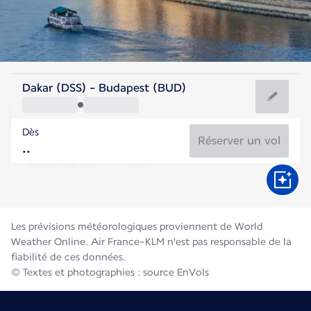
Hongrie
Dakar (DSS) - Budapest (BUD)
Budapest
Dès
24°C
Hongrie
Réserver un vol
Durée du vol
Août
Les prévisions météorologiques proviennent de World
Weather Online. Air France-KLM n'est pas responsable de la
fiabilité de ces données.
© Textes et photographies : source EnVols