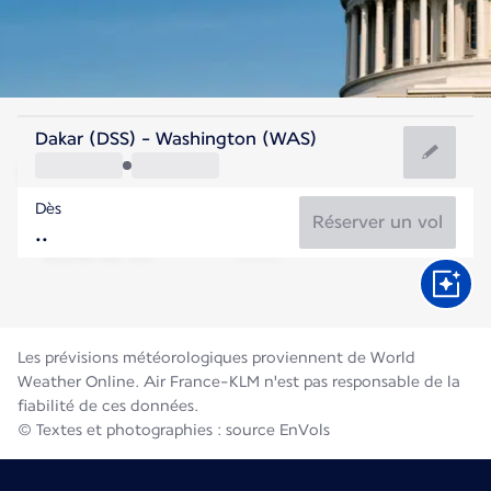
Etats-Unis
Dakar (DSS) - Washington (WAS)
Washington
Dès
25°C
Etats-Unis
Réserver un vol
Durée du vol
Août
Les prévisions météorologiques proviennent de World
Weather Online. Air France-KLM n'est pas responsable de la
fiabilité de ces données.
© Textes et photographies : source EnVols