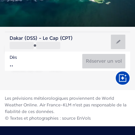
Afrique Du Sud
Dakar (DSS) - Le Cap (CPT)
Le Cap
Dès
13°C
Afrique Du Sud
Réserver un vol
Durée du vol
Août
Les prévisions météorologiques proviennent de World
Weather Online. Air France-KLM n'est pas responsable de la
fiabilité de ces données.
© Textes et photographies : source EnVols