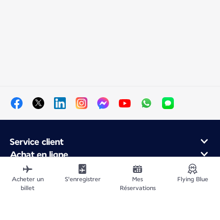
Service client
Achat en ligne
Programme de fidélité et partenaires
À propos d'Air France
Acheter un
S'enregistrer
Mes
Flying Blue
billet
Réservations
Application Mobile Air France
Vols au départ de
Vols vers la France