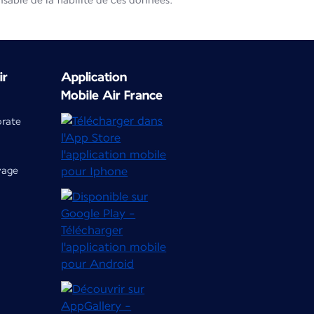
able de la fiabilité de ces données.
ir
Application
Mobile Air France
orate
yage