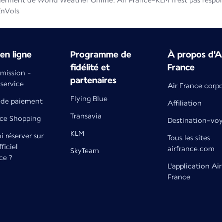
iennent de World Weather Online. Air France-KLM n'est pas respons
EnVols
en ligne
Programme de
À propos d'A
fidélité et
France
émission -
partenaires
 service
Air France corp
Flying Blue
de paiement
Affiliation
Transavia
nce Shopping
Destination-vo
KLM
 réserver sur
Tous les sites
fficiel
airfrance.com
SkyTeam
ce ?
L'application Air
France