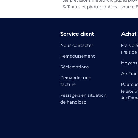
Les prévisions météorologiques prov
© Textes et photographies : source 
Service client
Achat 
Nous contacter
Frais d'
Frais de
Remboursement
Moyens 
Réclamations
Air Fra
Demander une
facture
Pourquoi
le site o
Passagers en situation
Air Fran
de handicap