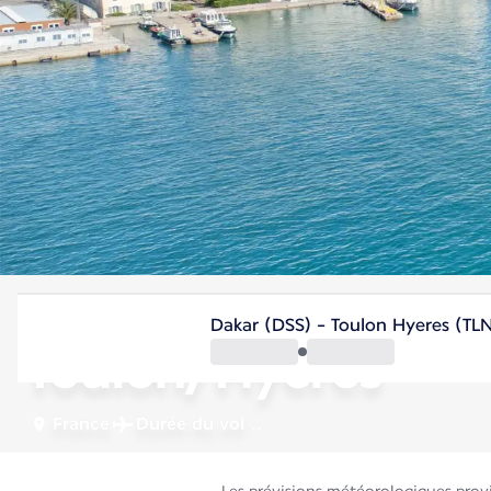
France
Dakar (DSS) - Toulon Hyeres (TL
Toulon/Hyères
France
Durée du vol