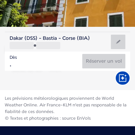
France
Dakar (DSS) - Bastia - Corse (BIA)
Bastia
Dès
25°C
France
Réserver un vol
Durée du vol
Août
Les prévisions météorologiques proviennent de World
Weather Online. Air France-KLM n'est pas responsable de la
fiabilité de ces données.
© Textes et photographies : source EnVols