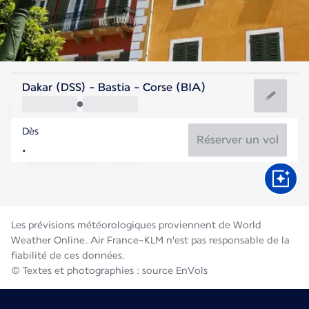
France
Dakar (DSS) - Bastia - Corse (BIA)
Bastia
Dès
25°C
France
Réserver un vol
Durée du vol
Août
Les prévisions météorologiques proviennent de World
Weather Online. Air France-KLM n'est pas responsable de la
fiabilité de ces données.
© Textes et photographies : source EnVols