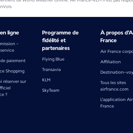
iennent de World Weather Online. Air France-KLM n'est pas respons
EnVols
en ligne
Programme de
À propos d'A
fidélité et
France
émission -
partenaires
 service
Air France corp
Flying Blue
de paiement
Affiliation
Transavia
nce Shopping
Destination-vo
KLM
 réserver sur
Tous les sites
fficiel
airfrance.com
SkyTeam
ce ?
L'application Air
France