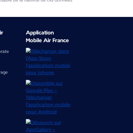
able de la fiabilité de ces données.
ir
Application
Mobile Air France
orate
yage