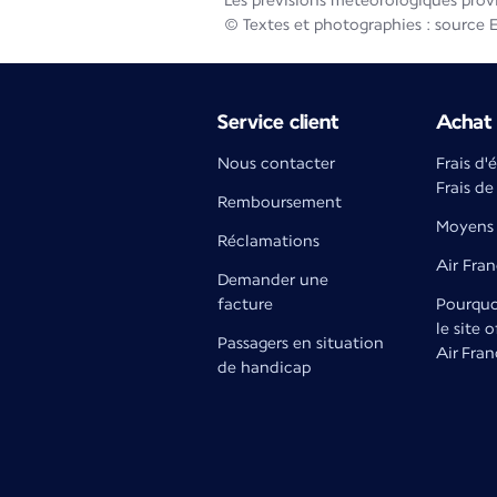
Les prévisions météorologiques prov
© Textes et photographies : source 
Service client
Achat 
Nous contacter
Frais d'
Frais de
Remboursement
Moyens 
Réclamations
Air Fra
Demander une
facture
Pourquoi
le site o
Passagers en situation
Air Fran
de handicap