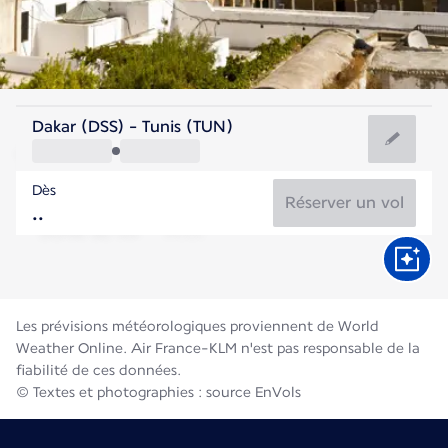
Tunisie
Dakar (DSS) - Tunis (TUN)
Tunis
Dès
28°C
Tunisie
Réserver un vol
Durée du vol
Août
Les prévisions météorologiques proviennent de World
Weather Online. Air France-KLM n'est pas responsable de la
fiabilité de ces données.
© Textes et photographies : source EnVols