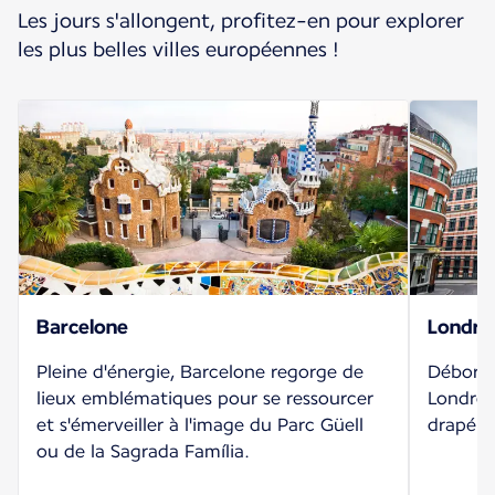
Les jours s'allongent, profitez-en pour explorer
les plus belles villes européennes !
Barcelone
Londre
Pleine d'énergie, Barcelone regorge de
Déborda
lieux emblématiques pour se ressourcer
Londres
et s'émerveiller à l'image du Parc Güell
drapé d'
ou de la Sagrada Família.