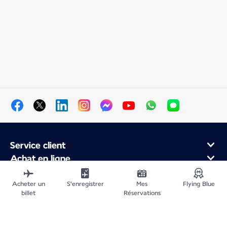
Service client
Achat en ligne
Programme de fidélité et partenaires
À propos d'Air France
Acheter un
S'enregistrer
Mes
Flying Blue
billet
Réservations
Application Mobile Air France
Vols au départ de
Vols vers la France