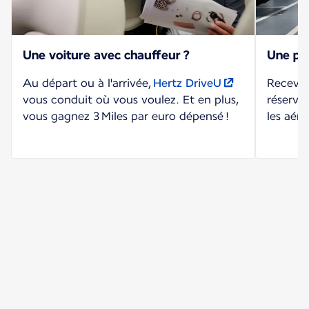
Une voiture avec chauffeur ?
Une pla
Au départ ou à l'arrivée,
Hertz DriveU
Recevez
vous conduit où vous voulez. Et en plus,
réserva
vous gagnez 3 Miles par euro dépensé !
les aér