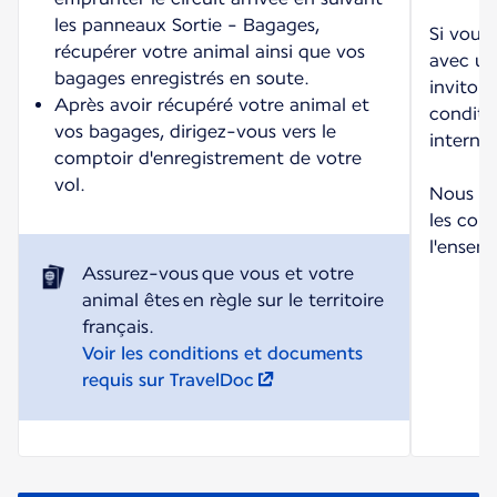
les panneaux Sortie - Bagages,
Si vous
récupérer votre animal ainsi que vos
avec un
bagages enregistrés en soute.
invitons
Après avoir récupéré votre animal et
conditio
vos bagages, dirigez-vous vers le
internet
comptoir d'enregistrement de votre
vol.
Nous vo
les cond
l'ensem
Assurez-vous que vous et votre
animal êtes en règle sur le territoire
Voir les conditions et documents
requis sur TravelDoc